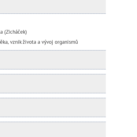
ka (Zicháček)
věka, vznik života a vývoj organismů