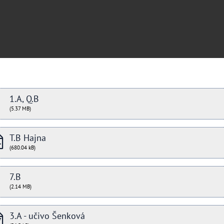
1.A, Q.B
(5.37 MB)
T.B Hajna
(680.04 kB)
7.B
(2.14 MB)
3.A - učivo Šenková