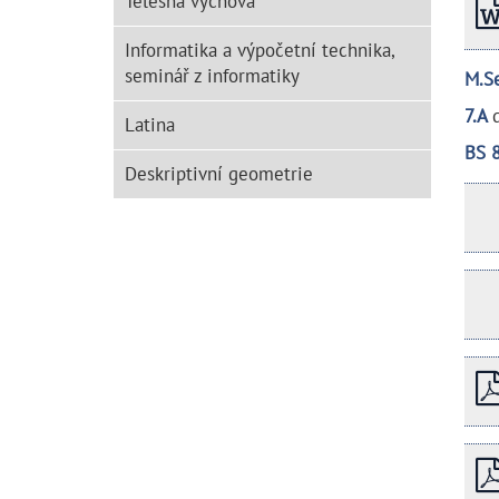
Tělesná výchova
Informatika a výpočetní technika,
seminář z informatiky
M.S
7.A
Latina
BS 
Deskriptivní geometrie