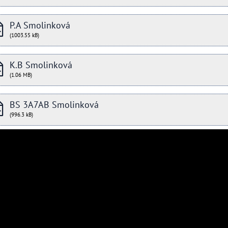
P.A Smolinková
(1003.55 kB)
K.B Smolinková
(1.06 MB)
BS 3A7AB Smolinková
(996.3 kB)
© 2017 Gymnázium Kroměříž -
Prohlášení o přístupnosti