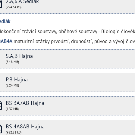
2.A,6.A Sedlák
(294.34 kB)
edlák
dokončení trávicí soustavy, oběhové soustavy - Biologie člově
8AB4A
maturitní otázky prvoústí, druhoústí, původ a vývoj člo
S.A,B Hajna
(5.18 MB)
P.B Hajna
(2.24 MB)
BS 3A7AB Hajna
(1.37 MB)
BS 4A8AB Hajna
(982.21 kB)