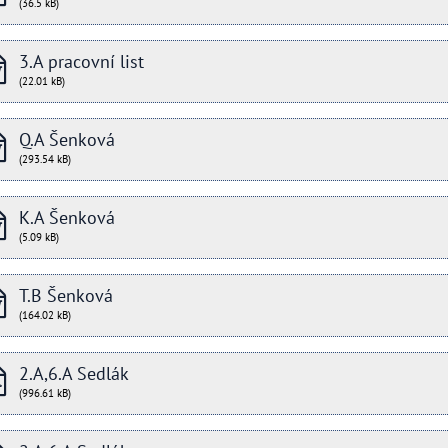
(36.5 kB)
3.A pracovní list
(22.01 kB)
Q.A Šenková
(293.54 kB)
K.A Šenková
(5.09 kB)
T.B Šenková
(164.02 kB)
2.A,6.A Sedlák
(996.61 kB)