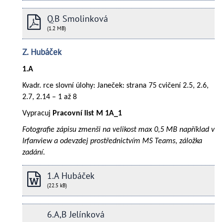
Q.B Smolinková
(1.2 MB)
Z. Hubáček
1.A
Kvadr. rce slovní úlohy: Janeček: strana 75 cvičení 2.5, 2.6,
2.7, 2.14 – 1 až 8
Vypracuj
Pracovní list M 1A_1
Fotografie zápisu zmenši na velikost max 0,5 MB například v
Irfanview a odevzdej prostřednictvím MS Teams, záložka
zadání.
1.A Hubáček
(22.5 kB)
6.A,B Jelínková