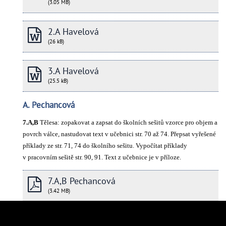
(3.05 MB)
2.A Havelová
(26 kB)
3.A Havelová
(25.5 kB)
A. Pechancová
7.A,B
Tělesa: zopakovat a zapsat do školních sešitů vzorce pro objem a
povrch válce, nastudovat text v učebnici str. 70 až 74. Přepsat vyřešené
příklady ze str. 71, 74 do školního sešitu. Vypočítat příklady
v pracovním sešitě str. 90, 91. Text z učebnice je v příloze.
7.A,B Pechancová
(3.42 MB)
MS 3A7AB Vašíčková