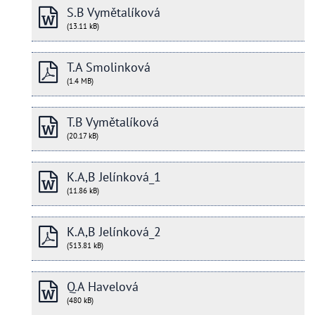
S.B Vymětalíková
(13.11 kB)
T.A Smolinková
(1.4 MB)
T.B Vymětalíková
(20.17 kB)
K.A,B Jelínková_1
(11.86 kB)
K.A,B Jelínková_2
(513.81 kB)
Q.A Havelová
(480 kB)