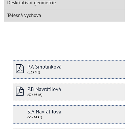
Deskriptivní geometrie
Tělesná výchova
P.A Smolinková
(1.33 MB)
P.B Navrátilová
(574.95 kB)
S.A Navrátilová
(557.14 kB)