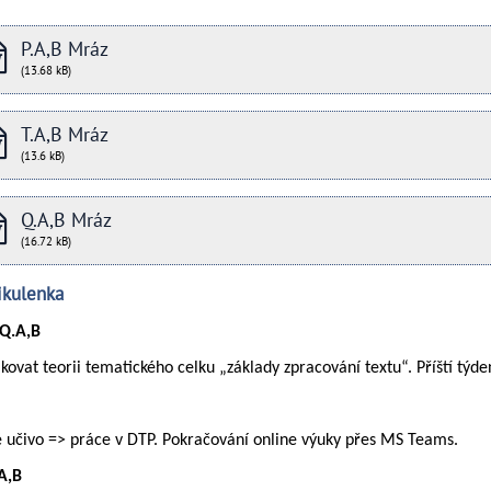
P.A,B Mráz
(13.68 kB)
T.A,B Mráz
(13.6 kB)
Q.A,B Mráz
(16.72 kB)
ikulenka
 Q.A,B
kovat teorii tematického celku „základy zpracování textu“. Příští tý
 učivo => práce v DTP. Pokračování online výuky přes MS Teams.
.A,B