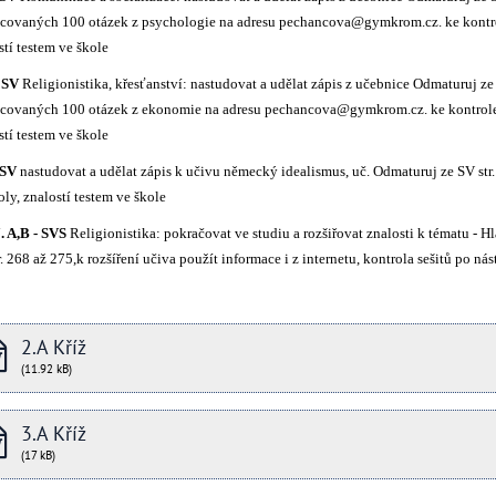
covaných 100 otázek z psychologie na adresu pechancova@gymkrom.cz. ke kontrole
stí testem ve škole
- SV
Religionistika, křesťanství: nastudovat a udělat zápis z učebnice Odmaturuj ze 
covaných 100 otázek z ekonomie na adresu pechancova@gymkrom.cz. ke kontrole d
stí testem ve škole
- SV
nastudovat a udělat zápis k učivu německý idealismus, uč. Odmaturuj ze SV str.
oly, znalostí testem ve škole
7. A,B - SVS
Religionistika: pokračovat ve studiu a rozšiřovat znalosti k tématu - 
r. 268 až 275,k rozšíření učiva použít informace i z internetu, kontrola sešitů po ná
2.A Kříž
(11.92 kB)
3.A Kříž
(17 kB)