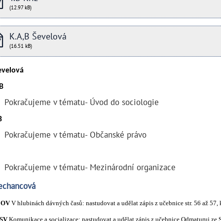
(12.97 kB)
K.A,B Ševelová
(16.51 kB)
evelová
B
Pokračujeme v tématu- Úvod do sociologie
B
Pokračujeme v tématu- Občanské právo
Pokračujeme v tématu- Mezinárodní organizace
Pechancová
- OV
V hlubinách dávných časů: nastudovat a udělat zápis z učebnice str. 56 až 57, 
 SV
Komunikace a socializace: nastudovat a udělat zápis z učebnice Odmaturuj ze SV