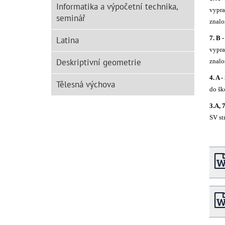
Informatika a výpočetní technika,
vypra
seminář
znalo
7. B 
Latina
vypra
Deskriptivní geometrie
znalo
4. A 
Tělesná výchova
do šk
3.A, 
SV st