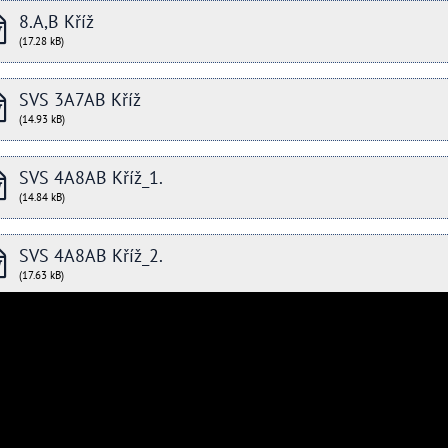
8.A,B Kříž
(17.28 kB)
SVS 3A7AB Kříž
(14.93 kB)
SVS 4A8AB Kříž_1.
(14.84 kB)
SVS 4A8AB Kříž_2.
(17.63 kB)
© 2017 Gymnázium Kroměříž -
Prohlášení o přístupnosti