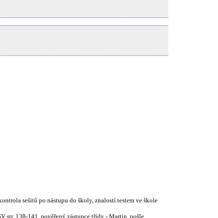
kontrola sešitů po nástupu do školy, znalostí testem ve škole
 str. 138-141, pověřený zástupce třídy - Martin, pošle