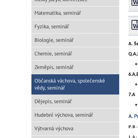
Matematika, seminář
Fyzika, seminář
Biologie, seminář
A. Š
Chemie, seminář
Q.A,
Zeměpis, seminář
6.A,
Občanská váchova, společenské
vědy, seminář
7.A
Dějepis, seminář
Hudební výchova, seminář
A. 
P. B 
Výtvarná výchova
1. A -