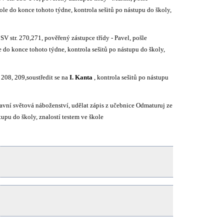
 do konce tohoto týdne, kontrola sešitů po nástupu do školy,
SV str. 270,271, pověřený zástupce třídy - Pavel, pošle
o konce tohoto týdne, kontrola sešitů po nástupu do školy,
 208, 209,soustředit se na
I. Kanta
, kontrola sešitů po nástupu
Hlavní světová náboženství, udělat zápis z učebnice Odmaturuj ze
stupu do školy, znalostí testem ve škole