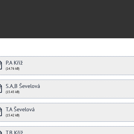
P.A Kříž
(14.76 kB)
S.A,B Ševelová
(15.45 kB)
T.A Ševelová
(15.42 kB)
T.B Kříž