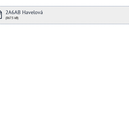
2A6AB Havelová
(867.5 kB)