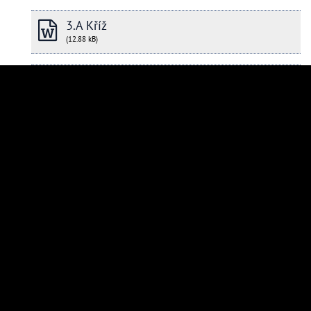
3.A Kříž
(12.88 kB)
8.A,B Kříž
(13.52 kB)
SS 7. A, B Kříž
(15.32 kB)
SS 8. A, B Kříž
(18.42 kB)