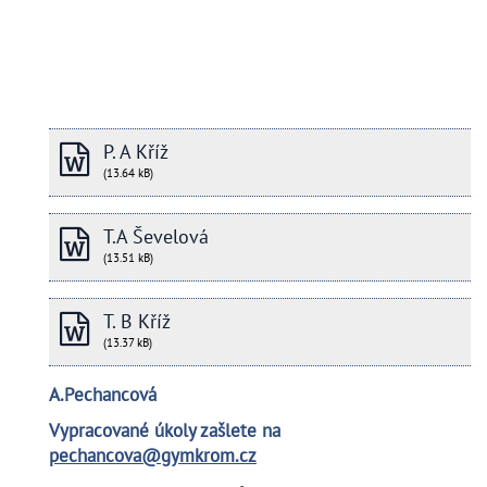
P. A Kříž
(13.64 kB)
T.A Ševelová
(13.51 kB)
T. B Kříž
(13.37 kB)
A.Pechancová
Vypracované úkoly zašlete na
pechancova@gymkrom.cz