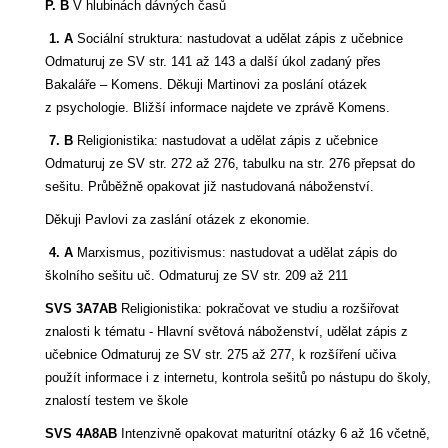
P. B
V hlubinách dávných časů
1. A
Sociální struktura: nastudovat a udělat zápis z učebnice
Odmaturuj ze SV str. 141 až 143 a další úkol zadaný přes
Bakaláře – Komens. Děkuji Martinovi za poslání otázek
z psychologie. Bližší informace najdete ve zprávě Komens.
7. B
Religionistika: nastudovat a udělat zápis z učebnice
Odmaturuj ze SV str. 272 až 276, tabulku na str. 276 přepsat do
sešitu. Průběžně opakovat již nastudovaná náboženství.
Děkuji Pavlovi za zaslání otázek z ekonomie.
4. A
Marxismus, pozitivismus: nastudovat a udělat zápis do
školního sešitu uč. Odmaturuj ze SV str. 209 až 211
SVS 3A7AB
Religionistika: pokračovat ve studiu a rozšiřovat
znalosti k tématu - Hlavní světová náboženství, udělat zápis z
učebnice Odmaturuj ze SV str. 275 až 277, k rozšíření učiva
použít informace i z internetu, kontrola sešitů po nástupu do školy,
znalostí testem ve škole
SVS 4A8AB
Intenzivně opakovat maturitní otázky 6 až 16 včetně,