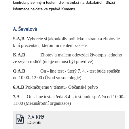
kontrola písemným testem dle instrukcí na Bakalářích. Bližší
informace najdete ve zprávě Komens.
A. Ševelová
S.A,B
Vyberete si jakoukoliv politickou stranu a zhotovíte
k ní prezentaci, kterou mi mailem zašlete
K.A,B
Zhotov a mailem odevzdej životopis jednoho
ze svých rodičů (údaje nemusí být pravdivé)
Q.A,B
On - line test - úterý 7. 4. - test bude spuštěn
od 10:00- 12:00 (Úvod so sociologie)
6.A,B
Pokračujeme v tématu- Občanské právo
7.A
On - line test- středa 8.4. - test bude spuštěn od 10:00-
11:00 (Mezinárodní organizace)
2.A Kříž
(12.14 kB)