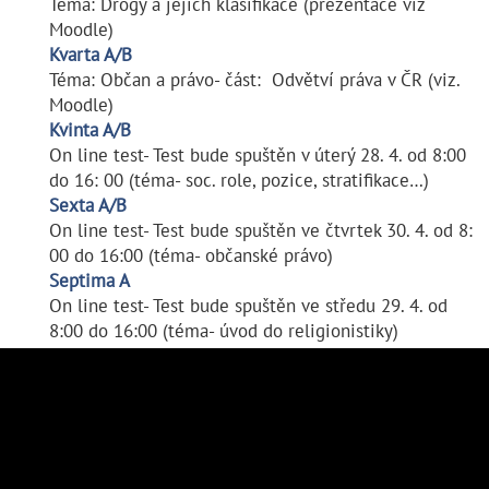
Téma: Drogy a jejich klasifikace (prezentace viz
Moodle)
Kvarta A/B
Téma: Občan a právo- část: Odvětví práva v ČR (viz.
Moodle)
Kvinta A/B
On line test- Test bude spuštěn v úterý 28. 4. od 8:00
do 16: 00 (téma- soc. role, pozice, stratifikace…)
Sexta A/B
On line test- Test bude spuštěn ve čtvrtek 30. 4. od 8:
00 do 16:00 (téma- občanské právo)
Septima A
On line test- Test bude spuštěn ve středu 29. 4. od
8:00 do 16:00 (téma- úvod do religionistiky)
SV 3A Kříž
(15.47 kB)
SVS 7. Kříž