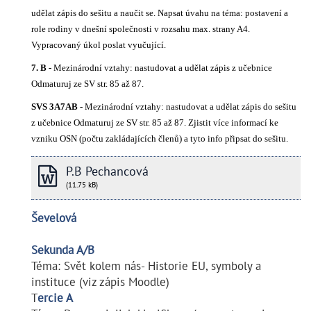
udělat zápis do sešitu a naučit se. Napsat úvahu na téma: postavení a
role rodiny v dnešní společnosti v rozsahu max. strany A4.
Vypracovaný úkol poslat vyučující.
7. B -
Mezinárodní vztahy: nastudovat a udělat zápis z učebnice
Odmaturuj ze SV str. 85 až 87.
SVS 3A7AB -
Mezinárodní vztahy: nastudovat a udělat zápis do sešitu
z učebnice Odmaturuj ze SV str. 85 až 87. Zjistit více informací ke
vzniku OSN (počtu zakládajících členů) a tyto info připsat do sešitu.
P.B Pechancová
(11.75 kB)
Ševelová
Sekunda A/B
Téma: Svět kolem nás- Historie EU, symboly a
instituce (viz zápis Moodle)
T
ercie A