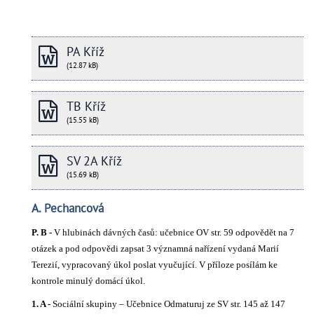
PA Kříž
(12.87 kB)
TB Kříž
(15.55 kB)
SV 2A Kříž
(15.69 kB)
A. Pechancová
P. B -
V hlubinách dávných časů: učebnice OV str. 59 odpovědět na 7
otázek a pod odpovědi zapsat 3 významná nařízení vydaná Marií
Terezií, vypracovaný úkol poslat vyučující. V příloze posílám ke
kontrole minulý domácí úkol.
1. A -
Sociální skupiny – Učebnice Odmaturuj ze SV str. 145 až 147