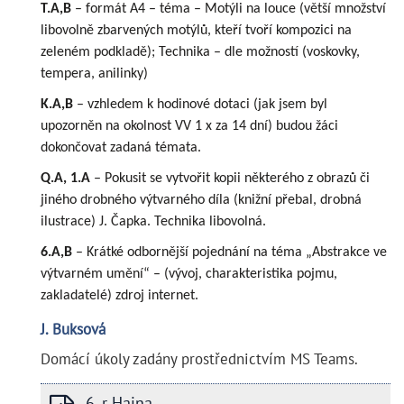
T.A,B
– formát A4 – téma – Motýli na louce (větší množství
libovolně zbarvených motýlů, kteří tvoří kompozici na
zeleném podkladě); Technika – dle možností (voskovky,
tempera, anilinky)
K.A,B
– vzhledem k hodinové dotaci (jak jsem byl
upozorněn na okolnost VV 1 x za 14 dní) budou žáci
dokončovat zadaná témata.
Q.A, 1.A
– Pokusit se vytvořit kopii některého z obrazů či
jiného drobného výtvarného díla (knižní přebal, drobná
ilustrace) J. Čapka. Technika libovolná.
6.A,B
– Krátké odbornější pojednání na téma „Abstrakce ve
výtvarném umění“ – (vývoj, charakteristika pojmu,
zakladatelé) zdroj internet.
J. Buksová
Domácí úkoly zadány prostřednictvím MS Teams.
6. r Hajna