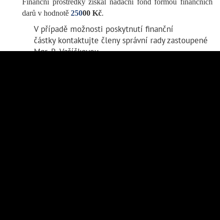
Finanční prostředky získal nadační fond formou finančních
darů v hodnotě
250
00 Kč
.
V případě možnosti poskytnutí finanční
částky kontaktujte členy správní rady zastoupené
Mgr. R. Vašíčkovou.
Darovací smlouva
(281.6 kB)
© 2017 Gymnázium Kroměříž -
Prohlášení o přístupnosti