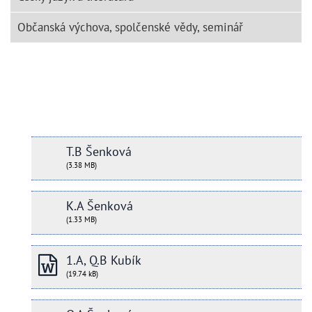
Občanská výchova, spolčenské vědy, seminář
T.B Šenková
(3.38 MB)
K.A Šenková
(1.33 MB)
1.A, Q.B Kubík
(19.74 kB)