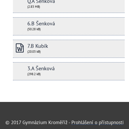
Q.A Šenková
(2.83 MB)
6.B Šenková
(50.28 kB)
7.B Kubík
(20.03 kB)
3.A Šenková
(298.2 kB)
© 2017 Gymnázium Kroměříž -
Prohlášení o přístupnosti