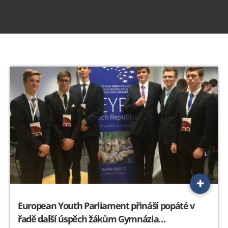
European Youth Parliament přináší popáté v
řadě další úspěch žákům Gymnázia…