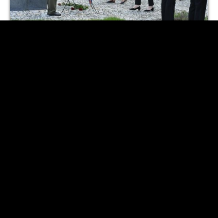
PIETNÍ AKT K OSVOBOZENÍ MĚSTA
Úspěch Emy Vypušťákové na Astronomické olympiádě
2022