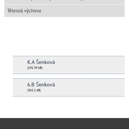
Tělesná výchova
K.A Šenková
(191.39 kB)
6.B Šenková
(362.1 kB)