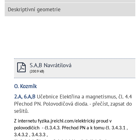
Deskriptivní geometrie
S.A,B Navrátilová
(200.9 kB)
O. Kozmík
2.A, 6.A,B
Učebnice Elektřina a magnetismus, čl. 4.4
Přechod PN. Polovodičová dioda. - přečíst, zapsat do
sešitů.
Z internetu fyzika.jreichl.com/elektrický proud v
polovodičích - čl.3.4.3. Přechod PN a k tomu čl. 3.4.3.1 ,
3.4.3.2 , 3.4.3.3 ,