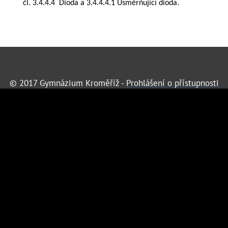
čl. 3.4.4.4 Dioda a 3.4.4.4.1 Usměrňující dioda.
© 2017 Gymnázium Kroměříž -
Prohlášení o přístupnosti