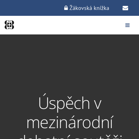
Žákovská knížka
Úspěch v
mezinárodní