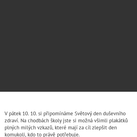
V pátek 10. 10. si připomínáme Světový den duševního
zdraví. Na chodbách školy jste si možná všimli plakátků
plných milých vzkazů, které mají za cíl zlepšit den
komukoli, kdo to právě potřebuje.