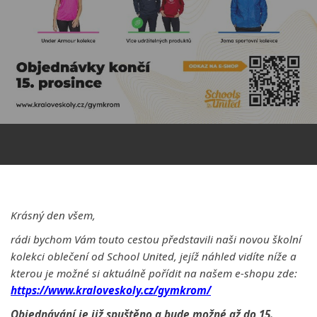
Krásný den všem,
rádi bychom Vám touto cestou představili naši novou školní
kolekci oblečení od School United, jejíž náhled vidíte níže a
kterou je možné si aktuálně pořídit na našem e-shopu zde:
https://www.kraloveskoly.cz/gymkrom/
Objednávání je již spuštěno a bude možné až do 15.