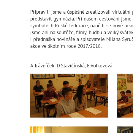
Připravili jsme a úspěšně zrealizovali virtuál
představit gymnázia. Při našem cestování jsme s
symbolech Ruské federace, naučili se nové písn
jsme ani na soutěže, filmy, hudbu a velký svát
i přednáška novináře a spisovatele Milana Syru
akce ve školním roce 2017/2018.
A.Trávníček, D.Slavičínská, E.Volkovová