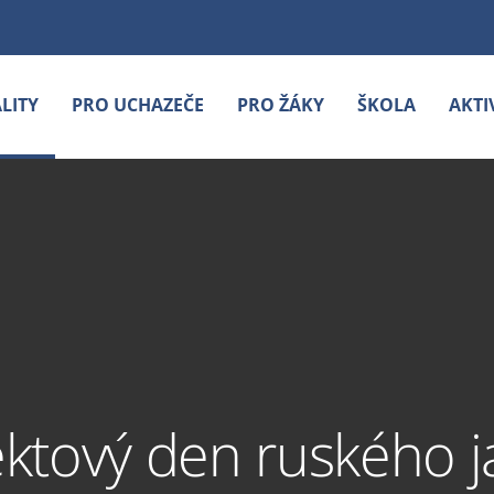
LITY
PRO UCHAZEČE
PRO ŽÁKY
ŠKOLA
AKTI
ektový den ruského j