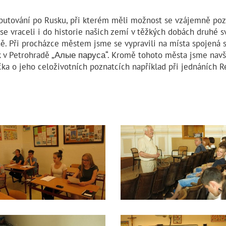
ní putování po Rusku, při kterém měli možnost se vzájemně poz
e vraceli i do historie našich zemí v těžkých dobách druhé sv
ě. Při procházce městem jsme se vypravili na místa spojená s
ek v Petrohradě „Алые паруса“. Kromě tohoto města jsme navšt
čka o jeho celoživotních poznatcích například při jednáních R