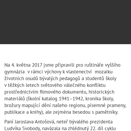
Na 4. května 2017 jsme připravili pro ruštináře vyššího
gymnázia v rámci výchovy k vlastenectví mozaiku
životních osudů bývalých pedagogů a studentů školy
v těžkých letech světového válečného konfliktu
prostřednictvím filmového dokumentu, historických
materiálů (školní katalog 1941–1942, kronika školy,
brožury mapující dění našeho regionu, písemné prameny,
publikace a knihy), ale zejména besedou s pamětníky.
Paní Jaroslava Antošová, neteř bývalého prezidenta
Ludvíka Svobody, navázala na zhlédnutý 22. díl cyklu