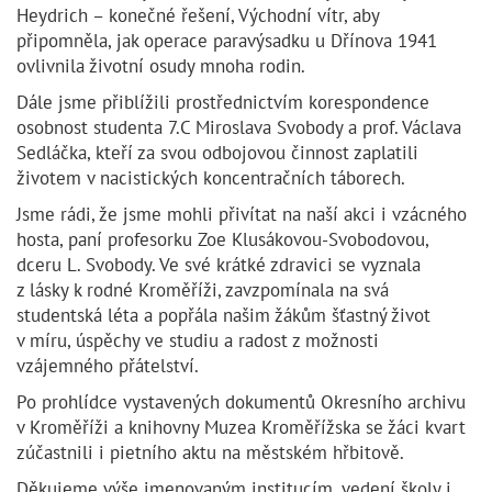
Heydrich – konečné řešení, Východní vítr, aby
připomněla, jak operace paravýsadku u Dřínova 1941
ovlivnila životní osudy mnoha rodin.
Dále jsme přiblížili prostřednictvím korespondence
osobnost studenta 7.C Miroslava Svobody a prof. Václava
Sedláčka, kteří za svou odbojovou činnost zaplatili
životem v nacistických koncentračních táborech.
Jsme rádi, že jsme mohli přivítat na naší akci i vzácného
hosta, paní profesorku Zoe Klusákovou-Svobodovou,
dceru L. Svobody. Ve své krátké zdravici se vyznala
z lásky k rodné Kroměříži, zavzpomínala na svá
studentská léta a popřála našim žákům šťastný život
v míru, úspěchy ve studiu a radost z možnosti
vzájemného přátelství.
Po prohlídce vystavených dokumentů Okresního archivu
v Kroměříži a knihovny Muzea Kroměřížska se žáci kvart
zúčastnili i pietního aktu na městském hřbitově.
Děkujeme výše jmenovaným institucím, vedení školy i