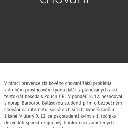
V rámci prevence rizikového chování žáků proběhla
v druhém prosincovém týdnu další z plánovaných akcí -
tentokrát beseda s Policií ČR. V pondělí 8. 12. besedovali
s nprap. Barborou Balášovou studenti prim o bezpečném
chování na internetu, sociálních sítích, kyberšikaně a
šikaně. V úterý 9. 12. se pak studenti kvint a 1. ročníku
dozvěděli spoustu zajímavých informací zaměřených