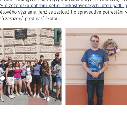
t/v-nizozemsku-pohrbili-petici-ceskoslovenskych-letcu-padli-
tového významu, jenž se zasloužil o spravedlivé potrestání vá
eň zasazená před naší školou.