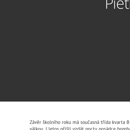
Pie
Závěr školního roku má současná třída kvarta B 
válkou. I letos přišli vzdát poctu posádce bom