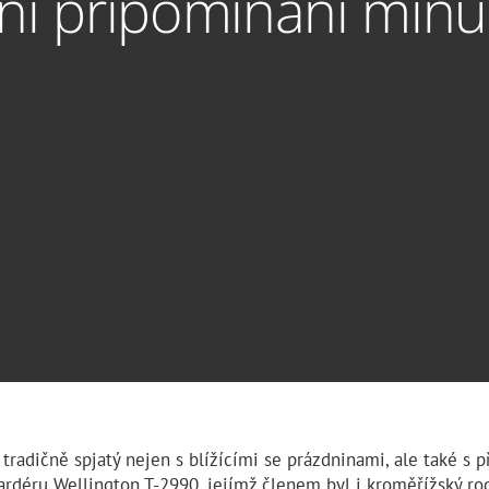
tní připomínání minul
tradičně spjatý nejen s blížícími se prázdninami, ale také s 
bardéru Wellington T-2990, jejímž členem byl i kroměřížský ro