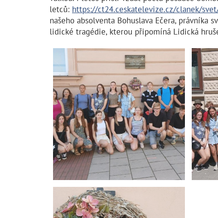
letců:
https://ct24.ceskatelevize.cz/clanek/sve
našeho absolventa Bohuslava Ečera, právníka svě
lidické tragédie, kterou připomíná Lidická hruš