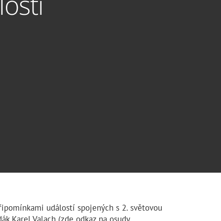
osti
připomínkami událostí spojených s 2. světovou
dák Karel Valach (zde odkaz na osudy