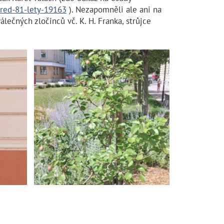
pred-81-lety-19163
). Nezapomněli ale ani na
lečných zločinců vč. K. H. Franka, strůjce