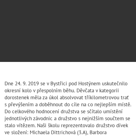
Dne 24. 9. 2019 se v Bystřici pod Hostýnem uskutečnilo
okresní kolo v přespolním běhu. Děvčata v kategorii
dorostenek měla za úkol absolvovat tříkilometrovou trať
s převýšením a doběhnout do cíle na co nejlepším místě.
Do celkového hodnocení družstva se sčítalo umístění
jednotlivých závodnic a družstvo s nejnižším součtem se
stalo vítězem. Naši školu reprezentovalo družstvo dívek
ve složení: Michaela Dittrichová (3.A), Barbora