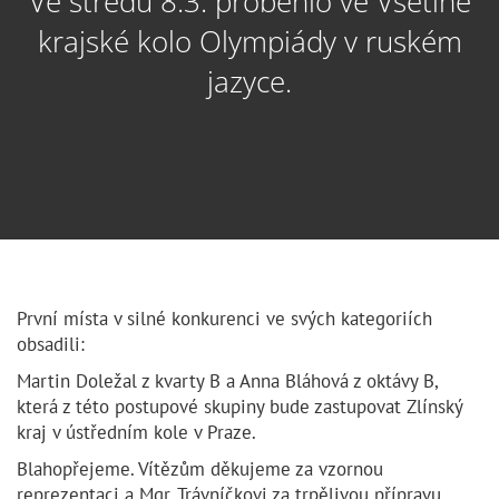
Ve středu 8.3. proběhlo ve Vsetíně
krajské kolo Olympiády v ruském
jazyce.
První místa v silné konkurenci ve svých kategoriích
obsadili:
Martin Doležal z kvarty B a Anna Bláhová z oktávy B,
která z této postupové skupiny bude zastupovat Zlínský
kraj v ústředním kole v Praze.
Blahopřejeme. Vítězům děkujeme za vzornou
reprezentaci a Mgr. Trávníčkovi za trpělivou přípravu