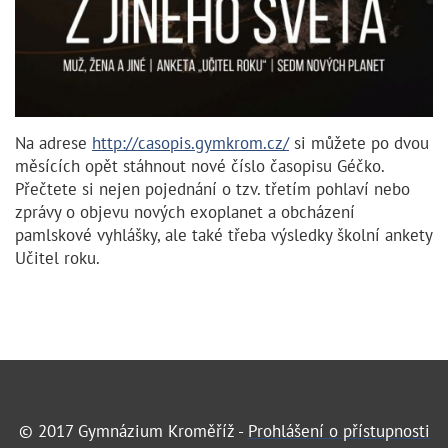
Na adrese
http://casopis.gymkrom.cz/
si můžete po dvou
měsících opět stáhnout nové číslo časopisu Géčko.
Přečtete si nejen pojednání o tzv. třetím pohlaví nebo
zprávy o objevu nových exoplanet a obcházení
pamlskové vyhlášky, ale také třeba výsledky školní ankety
Učitel roku.
© 2017 Gymnázium Kroměříž -
Prohlášení o přístupnosti