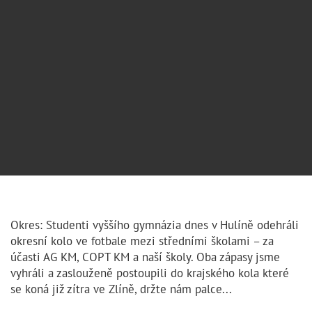
Okres: Studenti vyššího gymnázia dnes v Hulíně odehráli
okresní kolo ve fotbale mezi středními školami – za
účasti AG KM, COPT KM a naší školy. Oba zápasy jsme
vyhráli a zaslouženě postoupili do krajského kola které
se koná již zítra ve Zlíně, držte nám palce...