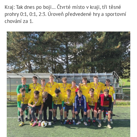
Kraj: Tak dnes po boji… Čtvrté místo v kraji, tři těsné
prohry 0:1, 0:1, 2:3. Úroveň předvedené hry a sportovní
chování za 1.