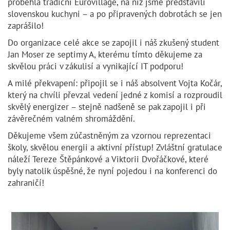
proběhla tradiční Eurovillage, na níž jsme představili
slovenskou kuchyni – a po připravených dobrotách se jen
zaprášilo!
Do organizace celé akce se zapojil i náš zkušený student
Jan Moser ze septimy A, kterému tímto děkujeme za
skvělou práci v zákulisí a vynikající IT podporu!
A milé překvapení: připojil se i náš absolvent Vojta Kočár,
který na chvíli převzal vedení jedné z komisí a rozproudil
skvělý energizer – stejně nadšeně se pak zapojil i při
závěrečném valném shromáždění.
Děkujeme všem zúčastněným za vzornou reprezentaci
školy, skvělou energii a aktivní přístup! Zvláštní gratulace
náleží Tereze Štěpánkové a Viktorii Dvořáčkové, které
byly natolik úspěšné, že nyní pojedou i na konferenci do
zahraničí!