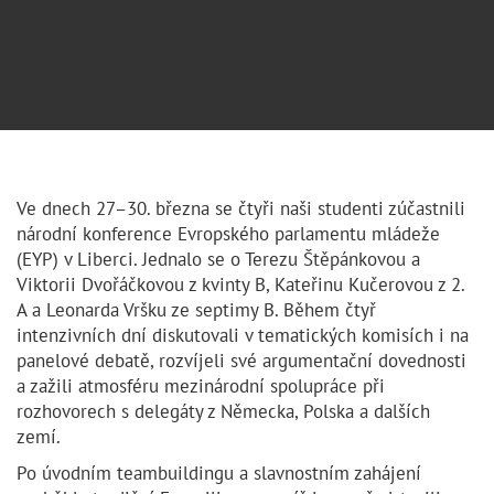
Ve dnech 27–30. března se čtyři naši studenti zúčastnili
národní konference Evropského parlamentu mládeže
(EYP) v Liberci. Jednalo se o Terezu Štěpánkovou a
Viktorii Dvořáčkovou z kvinty B, Kateřinu Kučerovou z 2.
A a Leonarda Vršku ze septimy B. Během čtyř
intenzivních dní diskutovali v tematických komisích i na
panelové debatě, rozvíjeli své argumentační dovednosti
a zažili atmosféru mezinárodní spolupráce při
rozhovorech s delegáty z Německa, Polska a dalších
zemí.
Po úvodním teambuildingu a slavnostním zahájení