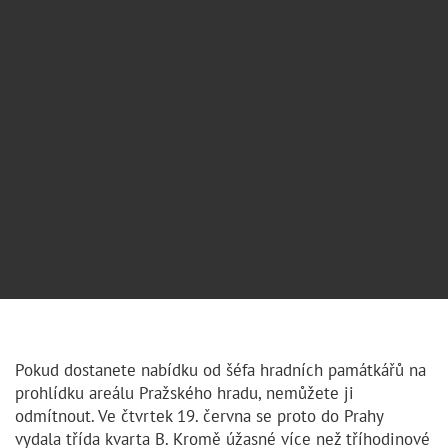
Pokud dostanete nabídku od šéfa hradních památkářů na
prohlídku areálu Pražského hradu, nemůžete ji
odmítnout. Ve čtvrtek 19. června se proto do Prahy
vydala třída kvarta B. Kromě úžasné více než tříhodinové