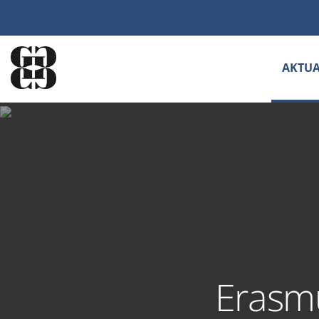
AKTUA
Erasm