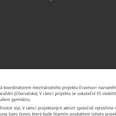
ává koordinátorem mezinárodního projektu Erasmus+ nazvanéh
raždin (Chorvatsko). V rámci projektu se uskuteční tři mobility
 našem gymnáziu.
životní styl. V rámci projektových aktivit společně vytvoříme
oung Goes Green, který bude hlavním produktem tohoto projek