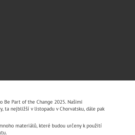
o Be Part of the Change 2025. Našimi
, ta nejbližší v listopadu v Chorvatsku, dále pak
 mnoho materiálů, které budou určeny k použití
tu.