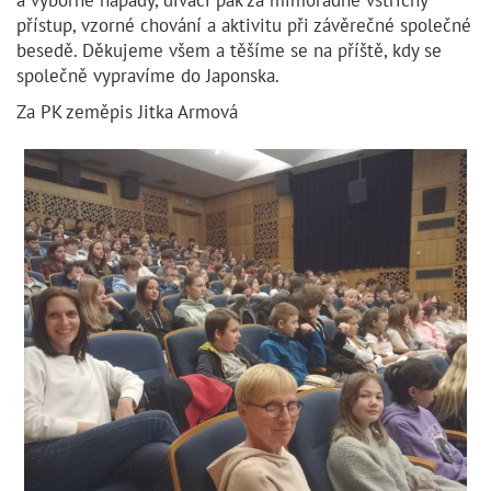
a výborné nápady, diváci pak za mimořádně vstřícný
přístup, vzorné chování a aktivitu při závěrečné společné
besedě. Děkujeme všem a těšíme se na příště, kdy se
společně vypravíme do Japonska.
Za PK zeměpis Jitka Armová