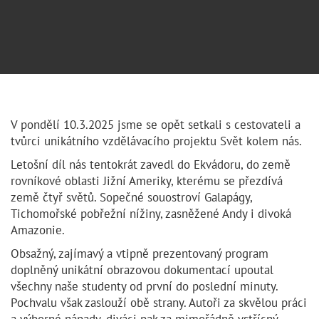
V pondělí 10.3.2025 jsme se opět setkali s cestovateli a
tvůrci unikátního vzdělávacího projektu Svět kolem nás.
Letošní díl nás tentokrát zavedl do Ekvádoru, do země
rovníkové oblasti Jižní Ameriky, kterému se přezdívá
země čtyř světů. Sopečné souostroví Galapágy,
Tichomořské pobřežní nížiny, zasněžené Andy i divoká
Amazonie.
Obsažný, zajímavý a vtipně prezentovaný program
doplněný unikátní obrazovou dokumentací upoutal
všechny naše studenty od první do poslední minuty.
Pochvalu však zaslouží obě strany. Autoři za skvělou práci