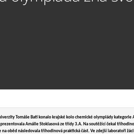
iverzity Tomáše Bati konalo krajské kolo chemické olympiády kategorie A. 
reprezentovala Amálie Stoklasová ze třídy 3.A. Na soutěžící čekal tříhodino
e na oběd následovala tříhodinová praktická část. Ve zdejší laboratoři žá