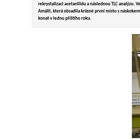
rekrystalizaci acetanilidu a následnou TLC analýzu. 
Amálii, která obsadila krásné první místo s náskoke
konat v lednu příštího roku.