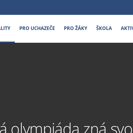
LITY
PRO UCHAZEČE
PRO ŽÁKY
ŠKOLA
AKTI
 olympiáda zná svo