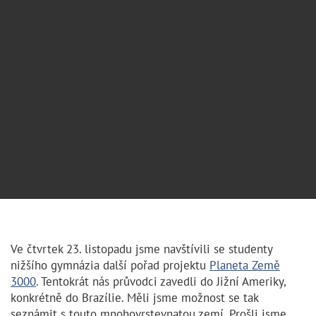
Ve čtvrtek 23. listopadu jsme navštívili se studenty
nižšího gymnázia další pořad projektu
Planeta Země
3000
. Tentokrát nás průvodci zavedli do Jižní Ameriky,
konkrétně do Brazílie. Měli jsme možnost se tak
seznámit s touto mnohovrstevnatou zemí. Prošli jsme