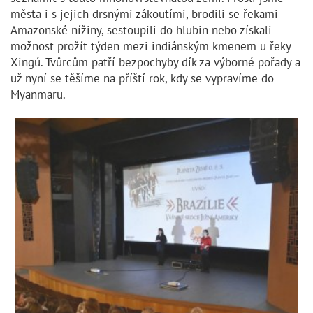
města i s jejich drsnými zákoutími, brodili se řekami
Amazonské nížiny, sestoupili do hlubin nebo získali
možnost prožít týden mezi indiánským kmenem u řeky
Xingú. Tvůrcům patří bezpochyby dík za výborné pořady a
už nyní se těšíme na příští rok, kdy se vypravíme do
Myanmaru.