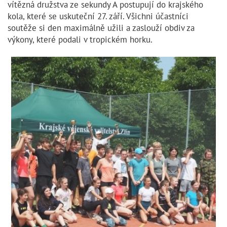
vítězná družstva ze sekundy A postupují do krajského
kola, které se uskuteční 27. září. Všichni účastníci
soutěže si den maximálně užili a zaslouží obdiv za
výkony, které podali v tropickém horku.